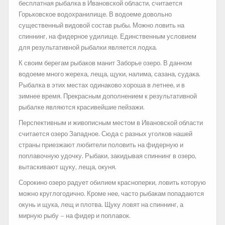
бесплатная рыбалка в Ивановской области, считается
Горьковское водохранилище. В водоеме довольно
существенный видовой состав рыбы. Можно ловить на
спиннинг, на фидерное удилище. Единственным условием
для результативной рыбалки является лодка.
К своим берегам рыбаков манит Заборье озеро. В данном
водоеме много жереха, леща, щуки, налима, сазана, судака.
Рыбалка в этих местах одинаково хороша в летнее, и в
зимнее время. Прекрасным дополнением к результативной
рыбалке являются красивейшие пейзажи.
Перспективным и живописным местом в Ивановской области
считается озеро Западное. Сюда с разных уголков нашей
страны приезжают любители половить на фидерную и
поплавочную удочку. Рыбаки, закидывая спиннинг в озеро,
вытаскивают щуку, леща, окуня.
Сорокино озеро радует обилием красноперки, ловить которую
можно круглогодично. Кроме нее, часто рыбакам попадаются
окунь и щука, лещ и плотва. Щуку ловят на спиннинг, а
мирную рыбу – на фидер и поплавок.