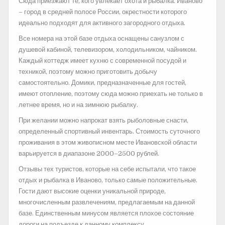
Сюда приезжают те, кого увлекает охота и рыбалка. Иваново
– город в средней полосе России, окрестности которого
идеально подходят для активного загородного отдыха.
Все номера на этой базе отдыха оснащены санузлом с
душевой кабиной, телевизором, холодильником, чайником.
Каждый коттедж имеет кухню с современной посудой и
техникой, поэтому можно приготовить добычу
самостоятельно. Домики, предназначенные для гостей,
имеют отопление, поэтому сюда можно приехать не только в
летнее время, но и на зимнюю рыбалку.
При желании можно напрокат взять рыболовные снасти,
определенный спортивный инвентарь. Стоимость суточного
проживания в этом живописном месте Ивановской области
варьируется в диапазоне 2000–2500 рублей.
Отзывы тех туристов, которые на себе испытали, что такое
отдых и рыбалка в Иваново, только самые положительные.
Гости дают высокие оценки уникальной природе,
многочисленным развлечениям, предлагаемым на данной
базе. Единственным минусом является плохое состояние
дороги на подъезде к данному комплексу.