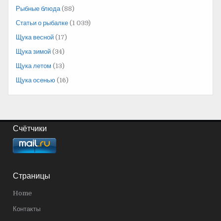
Рыбные блюда
(88)
Статьи о рыбалке
(1 039)
Щука весной
(17)
Щука зимой
(34)
Щука летом
(13)
Щука осенью
(16)
Счётчики
Страницы
Home
Контакты