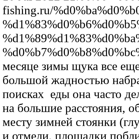
fishing.ru/%d0%ba%d
%d1%83%d0%b6%d0%b5
%d1%89%d1%83%d0%ba
%d0%b7%d0%b8%d0%bc
месяце зимы щука все еще
большой жадностью набра
поисках еды она часто д
на большие расстояния, о
месту зимней стоянки (гл
и отмели, площадки побл