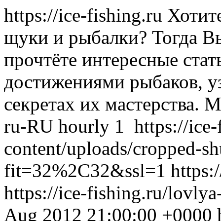
https://ice-fishing.ru
Хотите
щуки и рыбалки? Тогда Вы
прочтёте интересные стат
достижениями рыбаков, у
секретах их мастерства.
M
ru-RU
hourly
1
https://ice
content/uploads/cropped-s
fit=32%2C32&ssl=1
https:
https://ice-fishing.ru/lovl
Aug 2012 21:00:00 +0000