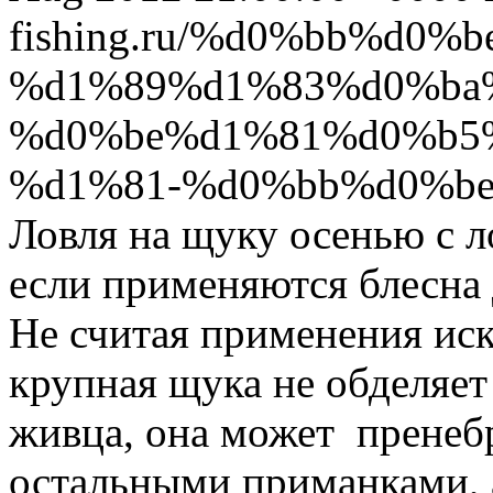
fishing.ru/%d0%bb%d0
%d1%89%d1%83%d0%ba
%d0%be%d1%81%d0%b5
%d1%81-%d0%bb%d0%b
Ловля на щуку осенью с л
если применяются блесна 
Не считая применения ис
крупная щука не обделяет
живца, она может пренеб
остальными приманками, 