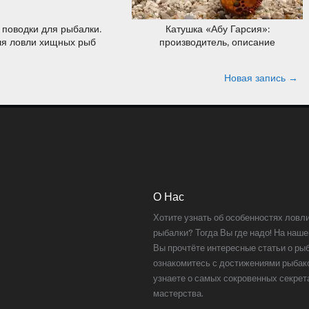
 поводки для рыбалки.
Катушка «Абу Гарсия»:
ля ловли хищных рыб
производитель, описание
некоторых моделей
Новая запись →
О Нас
Хотите узнать об особенностях ловл
рыбалки? Тогда Вы где надо! На наше
Вы прочтёте интересные статьи о ры
ознакомитесь с достижениями рыбак
узнаете о самых сокровенных секрет
мастерства.