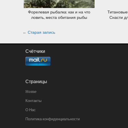
Форелевая рыбалка: как и на что
Титановые
ловить, места обитания рыбы
Снасти д
Навигация
← Старая запись
по
записям
Счётчики
Страницы
Home
Контакты
О Нас
Политика конфиденциальности