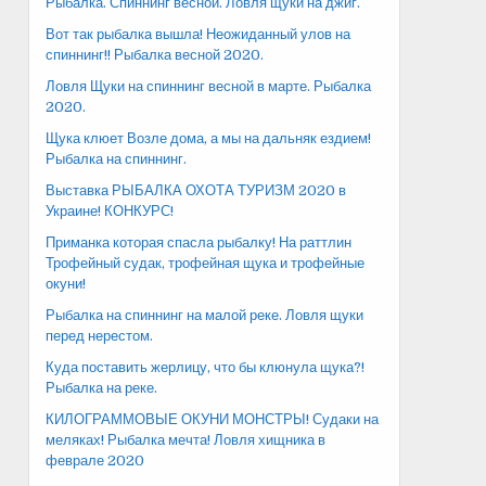
Рыбалка. Спиннинг весной. Ловля щуки на джиг.
Вот так рыбалка вышла! Неожиданный улов на
спиннинг!! Рыбалка весной 2020.
Ловля Щуки на спиннинг весной в марте. Рыбалка
2020.
Щука клюет Возле дома, а мы на дальняк ездием!
Рыбалка на спиннинг.
Выставка РЫБАЛКА ОХОТА ТУРИЗМ 2020 в
Украине! КОНКУРС!
Приманка которая спасла рыбалку! На раттлин
Трофейный судак, трофейная щука и трофейные
окуни!
Рыбалка на спиннинг на малой реке. Ловля щуки
перед нерестом.
Куда поставить жерлицу, что бы клюнула щука?!
Рыбалка на реке.
КИЛОГРАММОВЫЕ ОКУНИ МОНСТРЫ! Судаки на
меляках! Рыбалка мечта! Ловля хищника в
феврале 2020