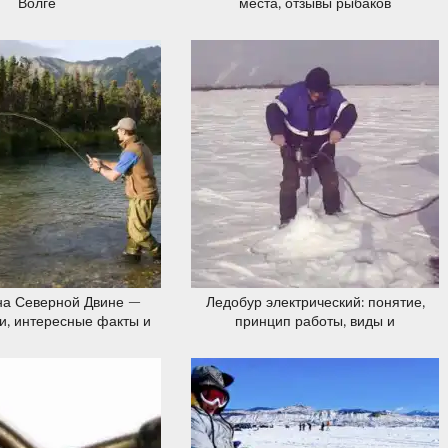
Волге
места, отзывы рыбаков
20.12.2019
20.12.2019
на Северной Двине —
Ледобур электрический: понятие,
и, интересные факты и
принцип работы, виды и
отзывы
классификация ледобуров,
особенности применения и
правила эксплуатации