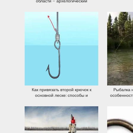
области – архелогический
памятник природы
20.12.2019
Как привязать второй крючок к
Рыбалка 
основной леске: способы и
особенност
преимущества