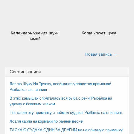
Календарь ужения щуки
Когда клюет щука
зимой
Навигация
Новая запись →
по
Свежие записи
записям
Ловлю Щуку На Тряпку, необычная уловистая приманка!
Рыбалка на спиннинг.
В этих камышах спряталась вся рыба с реки! Рыбалка на
удочку с боковым кивком
Поставил эту приманку и поймал судака! Рыбалка на спиннинг.
Ловля карпа на кормаки по ранней весне!
ТАСКАЮ СУДАКА ОДИН ЗА ДРУГИМ на не обычную приманку!