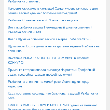
Рыбалка на спиннинг.
Наловил карасиков в камышах! Самая уловистая снасть для
ранней весны! Удочка с боковым кивком рулит!
Рыбалка. Спиннинг весной. Ловля щуки на джиг.
Вот так рыбалка вышла! Неожиданный улов на спиннинг!!
Рыбалка весной 2020.
Ловля Щуки на спиннинг весной в марте. Рыбалка 2020.
Щука клюет Возле дома, а мы на дальняк ездием! Рыбалка на
спиннинг.
Выставка РЫБАЛКА ОХОТА ТУРИЗМ 2020 в Украине!
КОНКУРС!
Приманка которая спасла рыбалку! На раттлин Трофейный
судак, трофейная щука и трофейные окуни!
Рыбалка на спиннинг на малой реке. Ловля щуки перед
нерестом.
Куда поставить жерлицу, что бы клюнула щука?! Рыбалка на
реке.
КИЛОГРАММОВЫЕ ОКУНИ МОНСТРЫ! Судаки на меляках!
Рыбалка мечта! Ловля хищника в феврале 2020