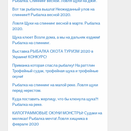
Рыбалка. Спиннинг весной. Ловля щуки на джиг.
Вот так рыбалка вышла! Неожиданный улов на
спиннинг!! Рыбалка весной 2020.
Ловля Щуки на спиннинг весной в марте. Рыбалка
2020.
Щука клюет Возле дома, а мы на дальняк ездием!
Рыбалка на спиннинг.
Выставка РЫБАЛКА ОХОТА ТУРИЗМ 2020 в
Украине! КОНКУРС!
Приманка которая спасла рыбалку! На раттлин
Трофейный судак, трофейная щука и трофейные
окуни!
Рыбалка на спиннинг на малой реке. Ловля щуки
перед нерестом.
Куда поставить жерлицу, что бы клюнула щука?!
Рыбалка на реке.
КИЛОГРАММОВЫЕ ОКУНИ МОНСТРЫ! Судаки на
меляках! Рыбалка мечта! Ловля хищника в
феврале 2020