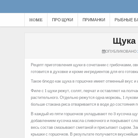
HOME
ПРО ЩУКИ
ПРИМАНКИ
РЫБНЫЕ Б
Щука 
ОПУБЛИКОВАНО
Рецепт приготовления щуки в сочетании с грибочками, о
готовится в духовке и кроме ингредиентов для
его готовк
Такое блюдо как щука в горшочке имеет отменный вкус и
Филе с 1 щуки режут, солят, перчат и оставляют на пол
растительного. Отдельно режутся одна морковь, 1 луков
больше стакана риса отваривается в воде до состояния п
В каждый из пяти горшочков укладывают по 3 кусочка щу
добавлением кусочка масла сливочного и покрывают сло
весь состав смазывают сметаной и присыпают сыром. За
крышки с горшочков. В результате получается вкуснейш