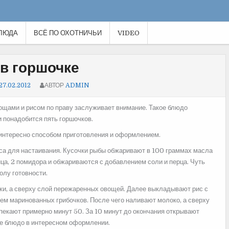
ЛЮДА
ВСЁ ПО ОХОТНИЧЬИ
VIDEO
в горшочке
27.02.2012
АВТОР
ADMIN
вощами и рисом по праву заслуживает внимание. Такое блюдо
и понадобится пять горшочков.
 интересно способом приготовления и оформлением.
часа для настаивания. Кусочки рыбы обжаривают в 100 граммах масла
ица, 2 помидора и обжариваются с добавлением соли и перца. Чуть
олу готовности.
ки, а сверху слой пережаренных овощей. Далее выкладывают рис с
ем маринованных грибочков. После чего наливают молоко, а сверху
пекают примерно минут 50. За 10 минут до окончания открывают
ее блюдо в интересном оформлении.