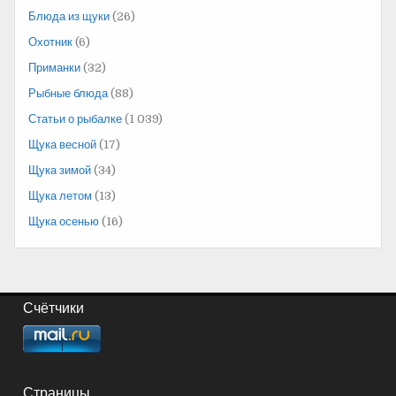
Блюда из щуки
(26)
Охотник
(6)
Приманки
(32)
Рыбные блюда
(88)
Статьи о рыбалке
(1 039)
Щука весной
(17)
Щука зимой
(34)
Щука летом
(13)
Щука осенью
(16)
Счётчики
Страницы