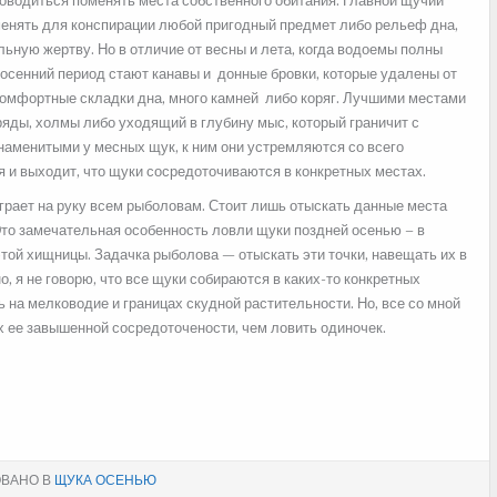
оводиться поменять места собственного обитания. Главной щучий
менять для конспирации любой пригодный предмет либо рельеф дна,
ую жертву. Но в отличие от весны и лета, когда водоемы полны
осенний период стают канавы и донные бровки, которые удалены от
комфортные складки дна, много камней либо коряг. Лучшими местами
яды, холмы либо уходящий в глубину мыс, который граничит с
наменитыми у месных щук, к ним они устремляются со всего
 и выходит, что щуки сосредоточиваются в конкретных местах.
грает на руку всем рыболовам. Стоит лишь отыскать данные места
Это замечательная особенность ловли щуки поздней осенью – в
той хищницы. Задачка рыболова — отыскать эти точки, навещать их в
, я не говорю, что все щуки собираются в каких-то конкретных
на мелководие и границах скудной растительности. Но, все со мной
х ее завышенной сосредоточености, чем ловить одиночек.
ВАНО В
ЩУКА ОСЕНЬЮ