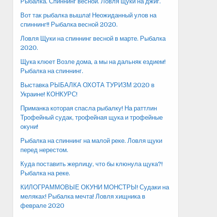
Рыбалка. Спиннинг весной. Ловля щуки на джиг.
Вот так рыбалка вышла! Неожиданный улов на
спиннинг!! Рыбалка весной 2020.
Ловля Щуки на спиннинг весной в марте. Рыбалка
2020.
Щука клюет Возле дома, а мы на дальняк ездием!
Рыбалка на спиннинг.
Выставка РЫБАЛКА ОХОТА ТУРИЗМ 2020 в
Украине! КОНКУРС!
Приманка которая спасла рыбалку! На раттлин
Трофейный судак, трофейная щука и трофейные
окуни!
Рыбалка на спиннинг на малой реке. Ловля щуки
перед нерестом.
Куда поставить жерлицу, что бы клюнула щука?!
Рыбалка на реке.
КИЛОГРАММОВЫЕ ОКУНИ МОНСТРЫ! Судаки на
меляках! Рыбалка мечта! Ловля хищника в
феврале 2020