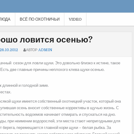
ЛЮДА
ВСЁ ПО ОХОТНИЧЬИ
VIDEO
рошо ловится осенью?
26.10.2012
АВТОР
ADMIN
ачный сезон для ловли щуки. Это довольно близко к истине, такое
 Есть две главные причины неплохого клева щуки осенью.
к длинной и голодной зиме.
естах.
 всякой щуки имеется собственный охотницкий участок, который она
тупившая осень вносит собственные коррективы в щучью жизнь. С
тительность водоемов начинает отмирать и спускаться на дно.
ды, при неимении водорослей, эти места стают непригодными для
т берега, перемещается главной корм щуки – белая рыбка. За