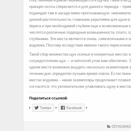
собственным кормом перемещается и щучка. Ныне и ей д
принцип охоты сберегается и для данного периода – при
поджидая там в засаде мимо проплывающую невнимательн
донной растительности, главными укрытиями для щуки в 
берега и при необходимой глубине еще и всевозможные 
числятся различные подводные возвышенности, плато, гр
глубинами. Эти места являются очень симпатичными и з
водоема. Поэтому вследствие именно такого переселения
Такой сбор множества щук осенью в конкретных местах и
сосредоточении щук — и неплохой улов вам обеспечен. 
одном месте возможно выудить несколько экземпляров э
течении дня, определяя лучшее время ловли. Естественно
местах водоема – некие экземпляры продолжают плавать 
согласятся, что увлекательнее улавливать щуку в места
Поделиться ссылкой:
Twitter
Facebook
ОПУБЛИКО