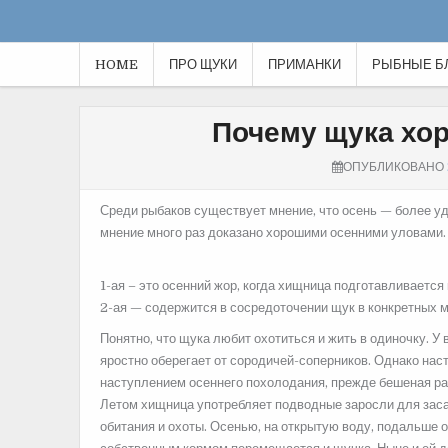
HOME
ПРО ЩУКИ
ПРИМАНКИ
РЫБНЫЕ Б
Почему щука хо
ОПУБЛИКОВАНО
Среди рыбаков существует мнение, что осень — более уд
мнение много раз доказано хорошими осенними уловами.
1-ая – это осенний жор, когда хищница подготавливается 
2-ая — содержится в сосредоточении щук в конкретных м
Понятно, что щука любит охотиться и жить в одиночку. У
яростно оберегает от сородичей-соперников. Однако нас
наступлением осеннего похолодания, прежде бешеная рас
Летом хищница употребляет подводные заросли для заса
обитания и охоты. Осенью, на открытую воду, подальше о