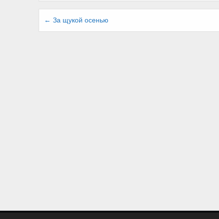
Навигация
← За щукой осенью
по
записям