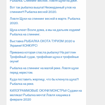
Рыбалка. Спиннинг весной. Ловля щуки на джиг.
Вот так рыбалка вышла! Неожиданный улов на
спиннинг!! Рыбалка весной 2020.
Ловля Щуки на спиннинг весной в марте. Рыбалка
2020.
Щука клюет Возле дома, а мы на дальняк ездием!
Рыбалка на спиннинг.
Выставка РЫБАЛКА ОХОТА ТУРИЗМ 2020 в
Украине! КОНКУРС!
Приманка которая спасла рыбалку! На раттлин
Трофейный судак, трофейная щука и трофейные
окуни!
Рыбалка на спиннинг на малой реке. Ловля щуки
перед нерестом.
Куда поставить жерлицу, что бы клюнула щука?!
Рыбалка на реке.
КИЛОГРАММОВЫЕ ОКУНИ МОНСТРЫ! Судаки на
меляках! Рыбалка мечта! Ловля хищника в
феврале 2020