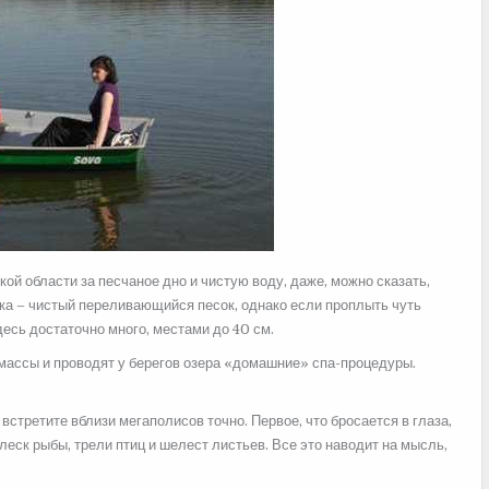
ой области за песчаное дно и чистую воду, даже, можно сказать,
ика – чистый переливающийся песок, однако если проплыть чуть
десь достаточно много, местами до 40 см.
массы и проводят у берегов озера «домашние» спа-процедуры.
 встретите вблизи мегаполисов точно. Первое, что бросается в глаза,
еск рыбы, трели птиц и шелест листьев. Все это наводит на мысль,