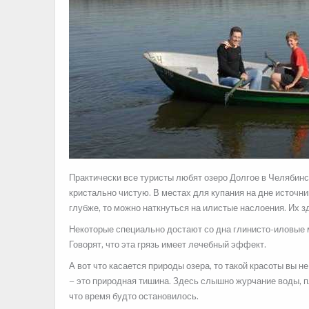
Практически все туристы любят озеро Долгое в Челябинск
кристально чистую. В местах для купания на дне источн
глубже, то можно наткнуться на илистые наслоения. Их з
Некоторые специально достают со дна глинисто-иловые 
Говорят, что эта грязь имеет лечебный эффект.
А вот что касается природы озера, то такой красоты вы не
– это природная тишина. Здесь слышно журчание воды, пл
что время будто остановилось.