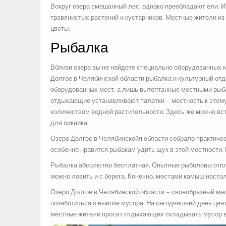
Вокруг озера смешанный лес, однако преобладают ели. 
травянистых растений и кустарников. Местные жители из
цветы.
Рыбалка
Вблизи озера вы не найдете специально оборудованных 
Долгое в Челябинской области рыбалка и культурный отд
оборудованных мест, а лишь вытоптанные местными рыба
отдыхающие устанавливают палатки – местность к этом
количеством водной растительности. Здесь же можно вс
для пикника.
Озеро Долгое в Челябинскойя области собрало практическ
особенно нравится рыбакам удить щук в этой местности. 
Рыбалка абсолютно бесплатная. Опытные рыболовы отплы
можно ловить и с берега. Конечно, местами камыш настол
Озеро Долгое в Челябинской области – своеобразный ме
позаботиться о вывозе мусора. На сегодняшний день цен
местные жители просят отдыхающих складывать мусор в 