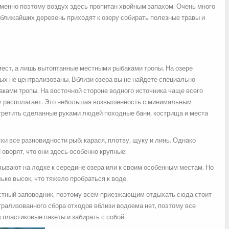
Именно поэтому воздух здесь пропитан хвойным запахом. Очень много
 ближайших деревень приходят к озеру собирать полезные травы и
мест, а лишь вытоптанные местными рыбаками тропы. На озере
ых не централизованы. Вблизи озера вы не найдете специально
ками тропы. На восточной стороне водного источника чаще всего
у располагает. Это небольшая возвышенность с минимальным
третить сделанные руками людей походные бани, кострища и места
и все разновидности рыб: карася, плотву, щуку и линь. Однако
Говорят, что они здесь особенно крупные.
вают на лодке к середине озера или к своим особенным местам. Но
ько высок, что тяжело пробраться к воде.
стный заповедник, поэтому всем приезжающим отдыхать сюда стоит
трализованного сбора отходов вблизи водоема нет, поэтому все
пластиковые пакеты и забирать с собой.