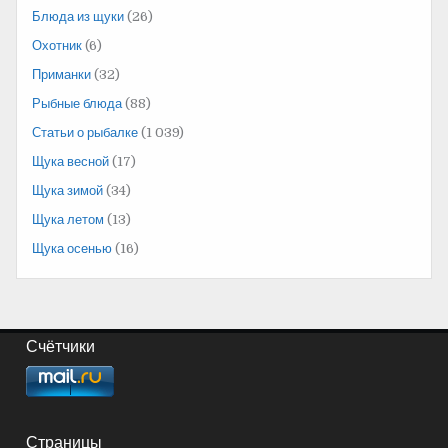
Блюда из щуки
(26)
Охотник
(6)
Приманки
(32)
Рыбные блюда
(88)
Статьи о рыбалке
(1 039)
Щука весной
(17)
Щука зимой
(34)
Щука летом
(13)
Щука осенью
(16)
Счётчики
Страницы