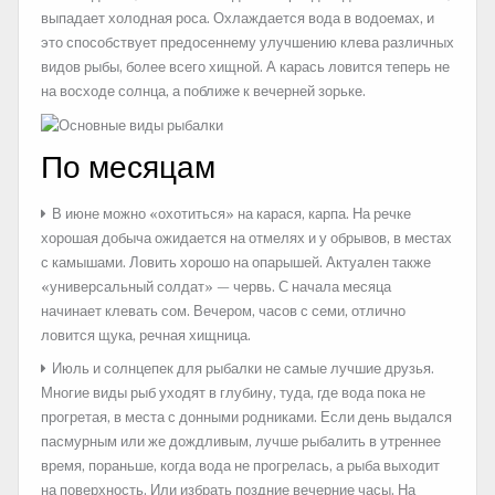
выпадает холодная роса. Охлаждается вода в водоемах, и
это способствует предосеннему улучшению клева различных
видов рыбы, более всего хищной. А карась ловится теперь не
на восходе солнца, а поближе к вечерней зорьке.
По месяцам
В июне можно «охотиться» на карася, карпа. На речке
хорошая добыча ожидается на отмелях и у обрывов, в местах
с камышами. Ловить хорошо на опарышей. Актуален также
«универсальный солдат» — червь. С начала месяца
начинает клевать сом. Вечером, часов с семи, отлично
ловится щука, речная хищница.
Июль и солнцепек для рыбалки не самые лучшие друзья.
Многие виды рыб уходят в глубину, туда, где вода пока не
прогретая, в места с донными родниками. Если день выдался
пасмурным или же дождливым, лучше рыбалить в утреннее
время, пораньше, когда вода не прогрелась, а рыба выходит
на поверхность. Или избрать поздние вечерние часы. На