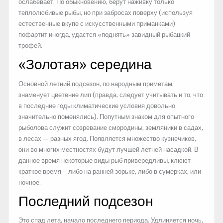
ослабевает. По обыкновению, берут наживку только
теплолюбивые рыбы, но при забросах поверху (используя
естественные вкупе с искусственными приманками)
пофартит иногда, удастся «поднять» завидный рыбацкий
трофей.
«Золотая» середина
Основной летний подсезон, по народным приметам,
знаменует цветение лип (правда, следует учитывать и то, что
в последние годы климатические условия довольно
значительно поменялись). Попутным знаком для опытного
рыболова служит созревание смородины, земляники в садах,
в лесах — разных ягод. Появляется множество кузнечиков,
они во многих местностях будут лучшей летней насадкой. В
данное время некоторые виды рыб привередливы, клюют
краткое время – либо на ранней зорьке, либо в сумерках, или
ночное.
Последний подсезон
Это спад лета, начало последнего периода. Удлиняется ночь,