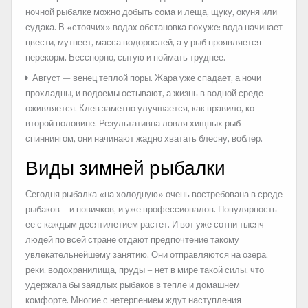
ночной рыбалке можно добыть сома и леща, щуку, окуня или
судака. В «стоячих» водах обстановка похуже: вода начинает
цвести, мутнеет, масса водорослей, а у рыб проявляется
перекорм. Бесспорно, сытую и поймать труднее.
Август — венец теплой поры. Жара уже спадает, а ночи
прохладны, и водоемы остывают, а жизнь в водной среде
оживляется. Клев заметно улучшается, как правило, ко
второй половине. Результативна ловля хищных рыб
спиннингом, они начинают жадно хватать блесну, воблер.
Виды зимней рыбалки
Сегодня рыбалка «на холодную» очень востребована в среде
рыбаков – и новичков, и уже профессионалов. Популярность
ее с каждым десятилетием растет. И вот уже сотни тысяч
людей по всей стране отдают предпочтение такому
увлекательнейшему занятию. Они отправляются на озера,
реки, водохранилища, пруды – нет в мире такой силы, что
удержала бы заядлых рыбаков в тепле и домашнем
комфорте. Многие с нетерпением ждут наступления