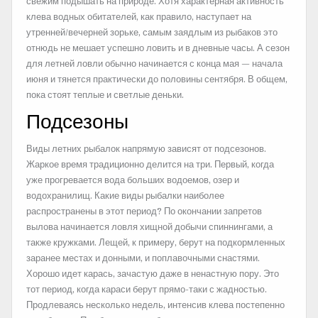
свежим подышать на природе. Хотя характерная активность
клева водных обитателей, как правило, наступает на
утренней/вечерней зорьке, самым заядлым из рыбаков это
отнюдь не мешает успешно ловить и в дневные часы. А сезон
для летней ловли обычно начинается с конца мая — начала
июня и тянется практически до половины сентября. В общем,
пока стоят теплые и светлые деньки.
Подсезоны
Виды летних рыбалок напрямую зависят от подсезонов.
Жаркое время традиционно делится на три. Первый, когда
уже прогревается вода больших водоемов, озер и
водохранилищ. Какие виды рыбалки наиболее
распространены в этот период? По окончании запретов
вылова начинается ловля хищной добычи спиннингами, а
также кружками. Лещей, к примеру, берут на подкормленных
заранее местах и донными, и поплавочными снастями.
Хорошо идет карась, зачастую даже в ненастную пору. Это
тот период, когда караси берут прямо-таки с жадностью.
Продлеваясь несколько недель, интенсив клева постепенно