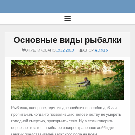
Основные виды рыбалки
ОПУБЛИКОВАНО
19.12.2019
АВТОР
ADMIN
Рыбалка, наверное, один из древнейших способов добычи
пропитания, когда-то позволивших человечеству не умереть
голодной смертью, прокормить себя. Ну а если говорить
серьезно, то это – наиболее распространенное хобби для
многих представителей мужского пола на всем