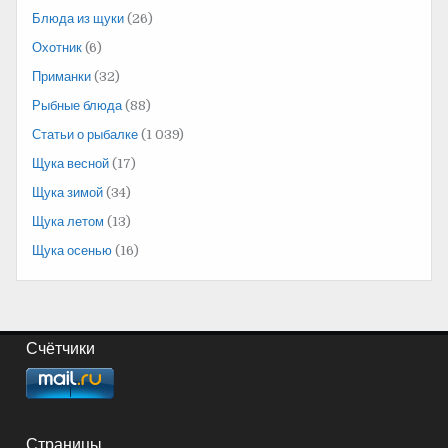
Блюда из щуки
(26)
Охотник
(6)
Приманки
(32)
Рыбные блюда
(88)
Статьи о рыбалке
(1 039)
Щука весной
(17)
Щука зимой
(34)
Щука летом
(13)
Щука осенью
(16)
Счётчики
Страницы