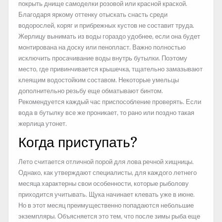
покрыть днище самоделки розовой или красной краской.
Благодаря яркому оттенку отыскать снасть среди
водорослей, коряг и прибрежных кустов не составит труда.
Жерлицу вынимать из воды гораздо удобнее, если она будет
монтирована на доску или пенопласт. Важно полностью
исключить просачивание воды внутрь бутылки. Поэтому
место, где привинчивается крышечка, тщательно замазывают
клеящим водостойким составом. Некоторые умельцы
дополнительно резьбу еще обматывают бинтом.
Рекомендуется каждый час приспособление проверять. Если
вода в бутылку все же проникает, то рано или поздно такая
жерлица утонет.
Когда приступать?
Лето считается отличной порой для лова речной хищницы.
Однако, как утверждают специалисты, для каждого летнего
месяца характерны свои особенности, которые рыболову
приходится учитывать. Щука начинает клевать уже в июне.
Но в этот месяц преимущественно попадаются небольшие
экземпляры. Объясняется это тем, что после зимы рыба еще