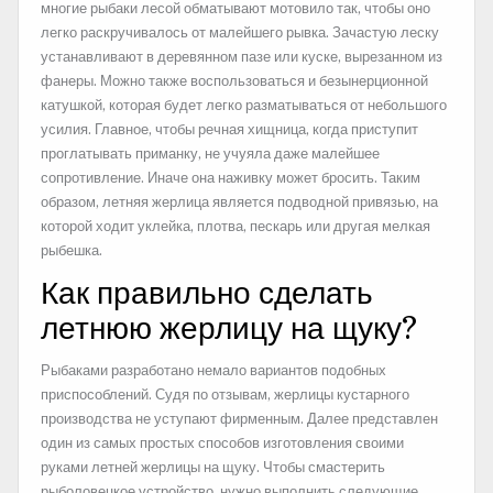
многие рыбаки лесой обматывают мотовило так, чтобы оно
легко раскручивалось от малейшего рывка. Зачастую леску
устанавливают в деревянном пазе или куске, вырезанном из
фанеры. Можно также воспользоваться и безынерционной
катушкой, которая будет легко разматываться от небольшого
усилия. Главное, чтобы речная хищница, когда приступит
проглатывать приманку, не учуяла даже малейшее
сопротивление. Иначе она наживку может бросить. Таким
образом, летняя жерлица является подводной привязью, на
которой ходит уклейка, плотва, пескарь или другая мелкая
рыбешка.
Как правильно сделать
летнюю жерлицу на щуку?
Рыбаками разработано немало вариантов подобных
приспособлений. Судя по отзывам, жерлицы кустарного
производства не уступают фирменным. Далее представлен
один из самых простых способов изготовления своими
руками летней жерлицы на щуку. Чтобы смастерить
рыболовецкое устройство, нужно выполнить следующие