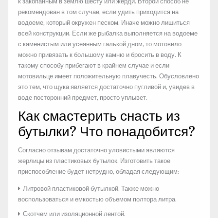
к закопанным в землю шесту или жерди. Второй способ не
рекомендован в том случае, если удить приходится на
водоеме, который окружен песком. Иначе можно лишиться
всей конструкции. Если же рыбалка выполняется на водоеме
с каменистым или усеянным галькой дном, то мотовило
можно привязать к большому камню и бросить в воду. К
такому способу прибегают в крайнем случае и если
мотовильце имеет положительную плавучесть. Обусловлено
это тем, что щука является достаточно пугливой и, увидев в
воде посторонний предмет, просто уплывет.
Как смастерить снасть из
бутылки? Что понадобится?
Согласно отзывам достаточно уловистыми являются
жерлицы из пластиковых бутылок. Изготовить такое
приспособление будет нетрудно, обладая следующим:
Литровой пластиковой бутылкой. Также можно
воспользоваться и емкостью объемом полтора литра.
Скотчем или изоляционной лентой.