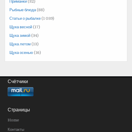
Приманки
(32)
Рыбные блюда
(88)
Статьи о рыбалке
(1 039)
Щука весной
(17)
Щука зимой
(34)
Щука летом
(13)
Щука осенью
(16)
Счётчики
Страницы
Home
Контакты