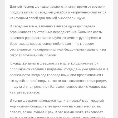
Данный период функционального питания время от времени
продолжается по середины декабря и непременно считается
наилучшим порой для зимней рыболовли щуки.
В середине зимы, а именно в январе щука до предела
ограничивает собственные передвижения. Большая часть
начинает располагаться в глубоких ямах, в русле речек и
берет живца совсем сонно; небольшая — по кг. весом —
отстаивается на седловинах меж бездонными ямами или на
откосах глубочайших плесов.
К концу же зимы, в феврале и в марте, когда начинается
сплошное оживление в водоемах, когда день уже длиннее и, в
особенности, когда под гололед начинают просачиваться 1-
ые ручейки талой воды, которые так насыщенны кислородом,
— щука опять проявляет большое проворство и с жадностью
хватает все живое.
В конце февраля начинается и длится целый март мощный
жор и самый большой клев щуки уже на новых местах, на
плесах, возле ручьев и рек. В это время, щука, как говорят
опытные рыбаки, идет на бодрую воду, чтобы подкормиться