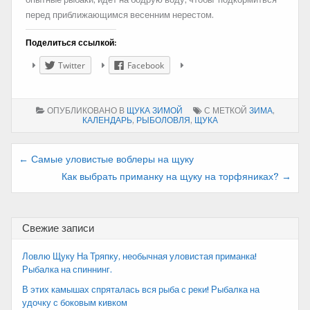
перед приближающимся весенним нерестом.
Поделиться ссылкой:
Twitter
Facebook
ОПУБЛИКОВАНО В
ЩУКА ЗИМОЙ
С МЕТКОЙ
ЗИМА
,
КАЛЕНДАРЬ
,
РЫБОЛОВЛЯ
,
ЩУКА
Навигация
← Самые уловистые воблеры на щуку
Как выбрать приманку на щуку на торфяниках? →
по
записям
Свежие записи
Ловлю Щуку На Тряпку, необычная уловистая приманка!
Рыбалка на спиннинг.
В этих камышах спряталась вся рыба с реки! Рыбалка на
удочку с боковым кивком